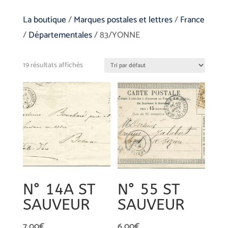
La boutique
/
Marques postales et lettres
/
France
/
Départementales
/ 83/YONNE
19 résultats affichés
N° 14A ST
N° 55 ST
SAUVEUR
SAUVEUR
7,00
€
6,00
€