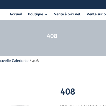
Accueil
Boutique
Vente à prix net
Vente sur o
408
uvelle Calédonie
/ 408
408