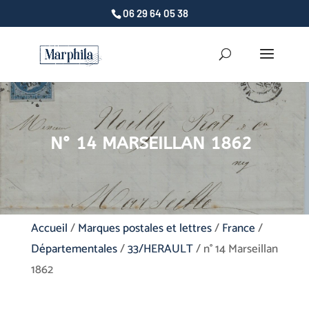
06 29 64 05 38
N° 14 MARSEILLAN 1862
Accueil
/
Marques postales et lettres
/
France
/
Départementales
/
33/HERAULT
/ n° 14 Marseillan
1862