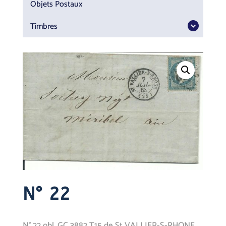
Objets Postaux
Timbres
N° 22
N° 22 obl. GC 3882 T15 de St VALLIER-S-RHONE