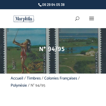
06 29 64 05 38
N° 94/95
Accueil
/
Timbres
/
Colonies Françaises
/
Polynésie
/ N° 94/95